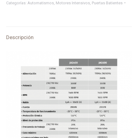
Categorías:
Automatismos
,
Motores Intensivos
,
Puertas Batientes
HASTA
5
M
USO
Descripción
INTENSIVO
quantity