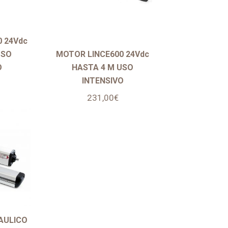
 24Vdc
USO
MOTOR LINCE600 24Vdc
O
HASTA 4 M USO
INTENSIVO
231,00
€
AULICO