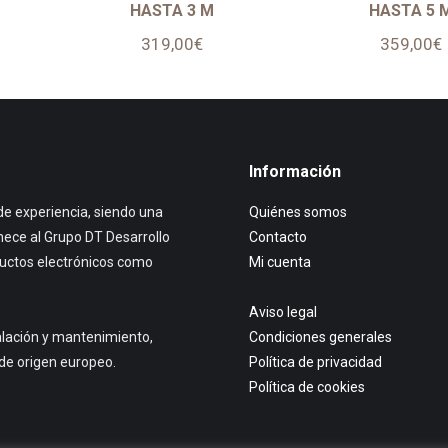
HASTA 3 M
HASTA 5 
319,00
€
359,00
€
Información
e experiencia, siendo una
Quiénes somos
nece al Grupo DT Desarrollo
Contacto
ductos electrónicos como
Mi cuenta
Aviso legal
talación y mantenimiento,
Condiciones generales
de origen europeo.
Política de privacidad
Política de cookies