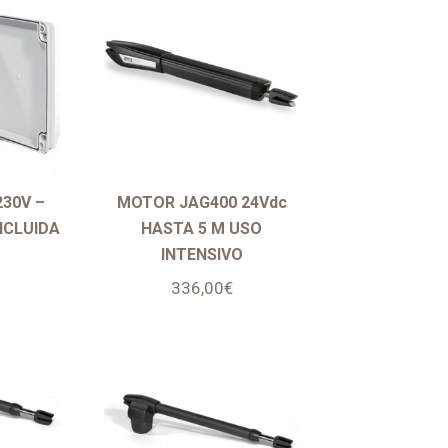
30V –
MOTOR JAG400 24Vdc
NCLUIDA
HASTA 5 M USO
INTENSIVO
336,00
€