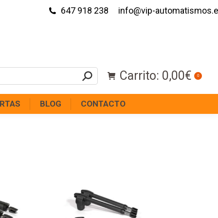
647 918 238
info@vip-automatismos.
Carrito:
0,00
€
0
RTAS
BLOG
CONTACTO