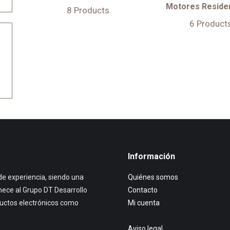
Motores Reside
8 Products
6 Product
Información
e experiencia, siendo una
Quiénes somos
nece al Grupo DT Desarrollo
Contacto
ductos electrónicos como
Mi cuenta
Aviso legal