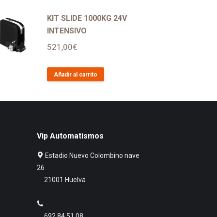
KIT SLIDE 1000KG 24V
INTENSIVO
521,00
€
Añadir al carrito
Vip Automatismos
Estadio Nuevo Colombino nave
26
21001 Huelva
692 84 51 08