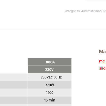
SLIDE
800KG
Categorías:
Automatismos
,
Ki
quantity
Ma
mc
sli