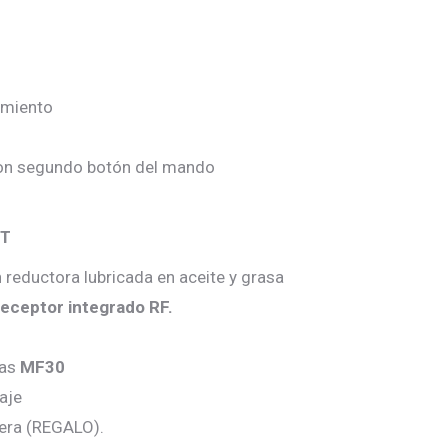
amiento
con segundo botón del mando
IT
 reductora lubricada en aceite y grasa
eceptor integrado RF.
las
MF30
aje
era (REGALO).