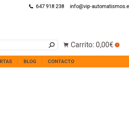
647 918 238
info@vip-automatismos.
Carrito:
0,00
€
0
RTAS
BLOG
CONTACTO