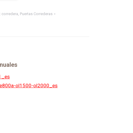
t corredera
,
Puertas Correderas
nuales
1_es
de800a-ol1500-ol2000_es