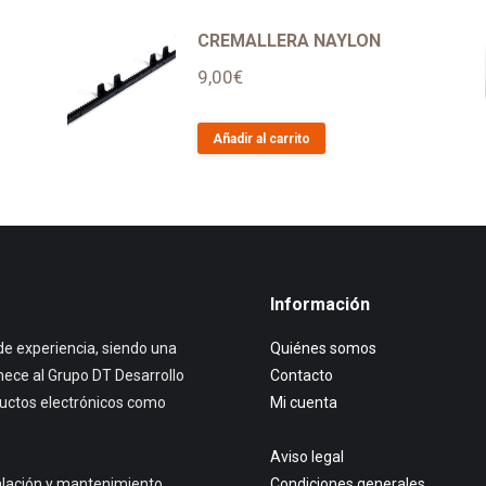
O
CREMALLERA NAYLON
9,00
€
Añadir al carrito
Información
e experiencia, siendo una
Quiénes somos
nece al Grupo DT Desarrollo
Contacto
ductos electrónicos como
Mi cuenta
Aviso legal
talación y mantenimiento,
Condiciones generales