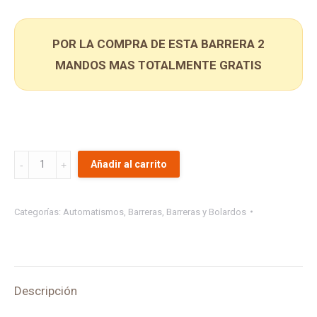
POR LA COMPRA DE ESTA BARRERA 2
MANDOS MAS TOTALMENTE GRATIS
BARRERA
Añadir al carrito
CON
FALDÓN
Categorías:
Automatismos
,
Barreras
,
Barreras y Bolardos
XS5
quantity
Descripción