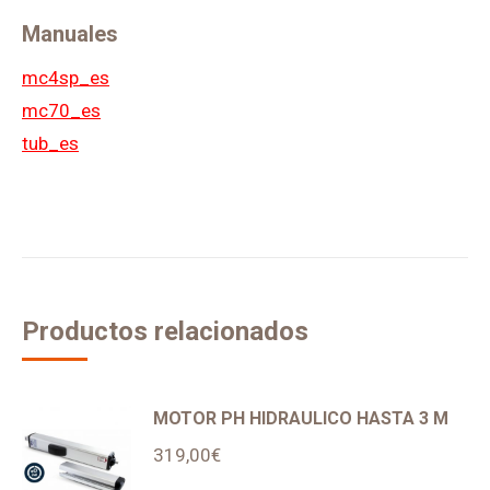
MANDO
Manuales
quantity
mc4sp_es
mc70_es
tub_es
Productos relacionados
MOTOR PH HIDRAULICO HASTA 3 M
319,00
€