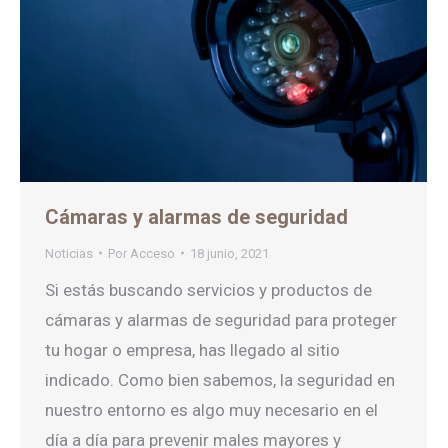
Cámaras y alarmas de seguridad
Noticias
Por
Acceso
18 junio, 2021
Si estás buscando servicios y productos de
cámaras y alarmas de seguridad para proteger
tu hogar o empresa, has llegado al sitio
indicado. Como bien sabemos, la seguridad en
nuestro entorno es algo muy necesario en el
día a día para prevenir males mayores y