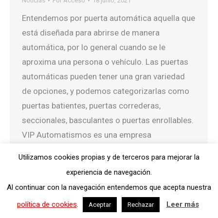
Noticias
Por
Acceso
18 junio, 2021
Entendemos por puerta automática aquella que
está diseñada para abrirse de manera
automática, por lo general cuando se le
aproxima una persona o vehículo. Las puertas
automáticas pueden tener una gran variedad
de opciones, y podemos categorizarlas como
puertas batientes, puertas correderas,
seccionales, basculantes o puertas enrollables.
VIP Automatismos es una empresa
especializada en puertas…
Utilizamos cookies propias y de terceros para mejorar la
experiencia de navegación.
Al continuar con la navegación entendemos que acepta nuestra
Dream-Theme — truly
premium WordPress themes
política de cookies
.
Leer más
Aceptar
Rechazar