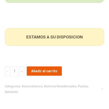
ESTAMOS A SU DISPOSICION
CENTRAL
Añadir al carrito
MC2
230V
Categorías:
Automatismos
,
Motores Residenciales
,
Puertas
-
Batientes
CAJA
ESTANCA