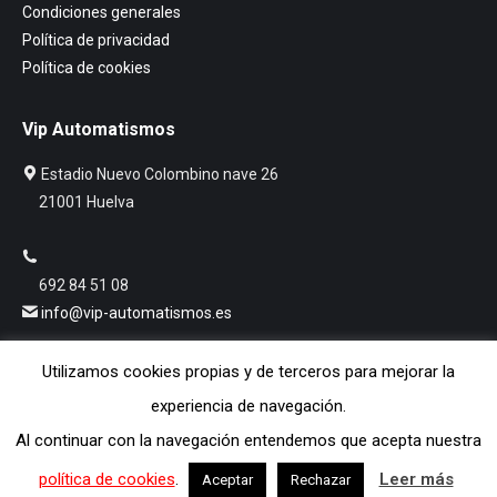
Condiciones generales
Política de privacidad
Política de cookies
Vip Automatismos
Estadio Nuevo Colombino nave 26
21001 Huelva
692 84 51 08
info@vip-automatismos.es
Utilizamos cookies propias y de terceros para mejorar la
Facebook
experiencia de navegación.
Al continuar con la navegación entendemos que acepta nuestra
Dream-Theme — truly
premium WordPress themes
política de cookies
.
Leer más
Aceptar
Rechazar